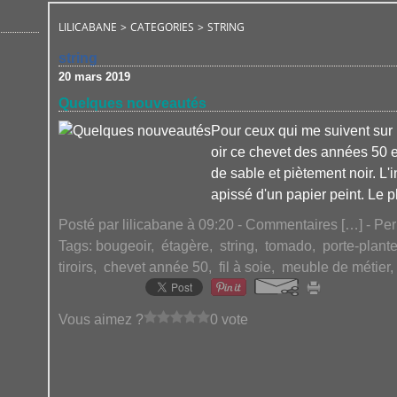
LILICABANE
>
CATEGORIES
>
STRING
string
20 mars 2019
Quelques nouveautés
Pour ceux qui me suivent sur
oir ce chevet des années 50 e
de sable et piètement noir. L'i
apissé d'un papier peint. Le pl
Posté par lilicabane à 09:20 -
Commentaires [
…
]
- Per
Tags:
bougeoir
,
étagère
,
string
,
tomado
,
porte-plant
tiroirs
,
chevet année 50
,
fil à soie
,
meuble de métier
Vous aimez ?
0 vote