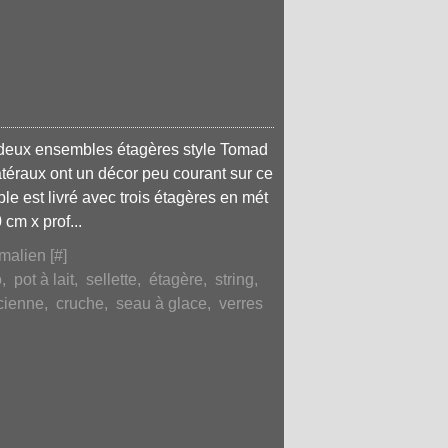
 deux ensembles étagères style Tomad
atéraux ont un décor peu courant sur ce
e est livré avec trois étagères en mét
 cm x prof...
malien [
#
]
o
,
pot à lait
,
sellette
,
étagère
,
string
,
cienne
,
cruche
,
seau à glace
,
verres