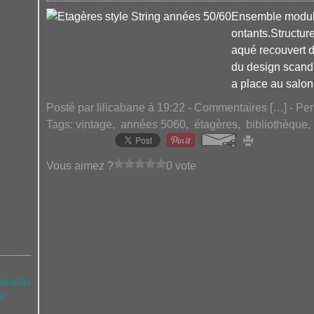
Ensemble modula
ontants.Structur
aqué recouvert d
du design scand
a place au salon
Posté par lilicabane à 19:22 -
Commentaires [
…
]
- Per
Tags:
vintage
,
années 5060
,
étagères
,
bibliothèque
Vous aimez ?
0 vote
téroclite
ne.