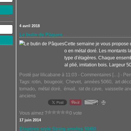
4 avril 2018
Le butin de Pâques
Cette semaine je vous propose
o en métal doré. Les montants l
type d'étagères. Chaque ensembl
al plié, imitation bois. Largeur 50
Posté par lilicabane à 11:03 -
Commentaires [
…
]
- Per
Tags:
rotin
,
bougeoir
,
Chevet
,
années 5060
,
art déc
tomado
,
métal doré
,
émail
,
rat de cave
,
vaisselle an
anciens
Vous aimez ?
0 vote
17 juin 2014
Etagères style String années 50/60