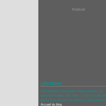
Publicité
Lilicabane
Petit mobilier chiné,jouets enfants,articles de
décoration,objets faits main....C'est l'univers hé
que je vous propose de retrouver chez Lilicaba
Accueil du blog