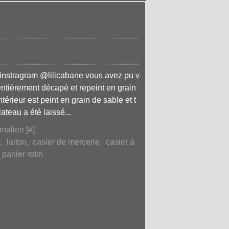
 instragram @lilicabane vous avez pu v
ntièrement décapé et repeint en grain
ntérieur est peint en grain de sable et t
ateau a été laissé...
malien [
#
]
e
,
laiton
,
casier de mercerie
,
casier à
,
panier rotin