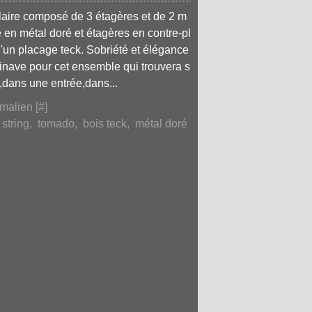
ire composé de 3 étagères et de 2 m
e en métal doré et étagères en contre-pl
'un placage teck. Sobriété et élégance
inave pour cet ensemble qui trouvera s
,dans une entrée,dans...
malien [
#
]
,
string
,
tomado
,
bois teck
,
métal doré