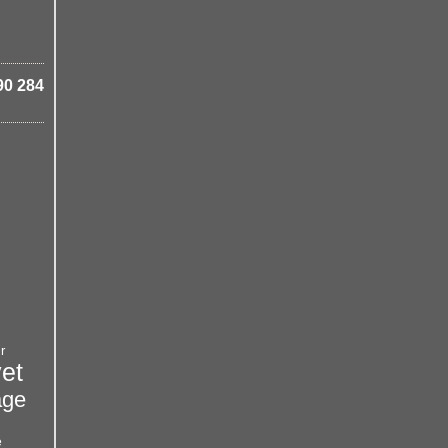
90 284
r
et
age
e