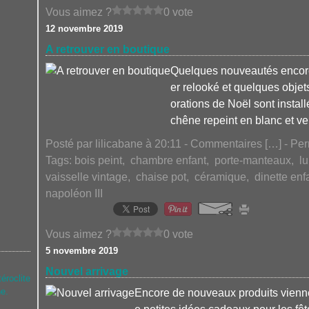
Vous aimez ?
0 vote
12 novembre 2019
A retrouver en boutique
Quelques nouveautés encore
er relooké et quelques objet
orations de Noël sont instal
chêne repeint en blanc et ver
Posté par lilicabane à 20:11 -
Commentaires [
…
]
- Per
Tags:
bois peint
,
chambre enfant
,
porte-manteaux
,
l
vaisselle vintage
,
chaise pot
,
céramique
,
dinette enf
napoléon III
Vous aimez ?
0 vote
5 novembre 2019
Nouvel arrivage
téroclite
ne.
Encore de nouveaux produits viennen