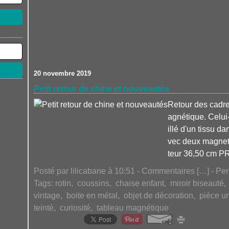
20 novembre 2019
Petit retour de chine et nouveautés
Retour des cadr
agnétique. Celui-
illé d'un tissu da
vec deux magnet
teur 36,50 cm P
Posté par lilicabane à 10:51 -
Commentaires [
…
]
- Per
Tags:
rotin
,
coussins
,
chaise enfant
,
miroir biseauté
vintage
,
boite en métal
,
objet de décoration
,
pièce u
teinté
,
curiosité
,
tableau magnétique