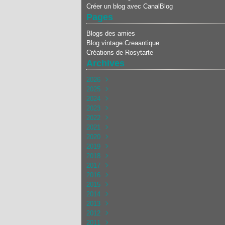
Créer un blog avec CanalBlog
Pages
Blogs des amies
Blog vintage:Creaantique
Créations de Rosytarte
Archives
2026
2025
Août
(1)
2024
Juillet
Décembre
(2)
(3)
2023
Juin
Novembre
Décembre
(2)
(3)
(4)
2022
Mai
Octobre
Novembre
Décembre
(2)
(2)
(4)
(3)
2021
Avril
Septembre
Octobre
Novembre
Décembre
(3)
(3)
(5)
(5)
(1)
2020
Mars
Août
Septembre
Octobre
Novembre
Décembre
(1)
(3)
(4)
(7)
(5)
(5)
2019
Février
Juillet
Août
Septembre
Octobre
Novembre
Décembre
(1)
(2)
(2)
(4)
(4)
(5)
(6)
2018
Janvier
Mai
Juillet
Août
Septembre
Octobre
Novembre
Décembre
(1)
(1)
(3)
(2)
(4)
(5)
(5)
(4)
2017
Avril
Juin
Juillet
Août
Septembre
Octobre
Novembre
Décembre
(4)
(2)
(2)
(5)
(5)
(4)
(4)
(4)
2016
Mars
Mai
Juin
Juillet
Août
Septembre
Octobre
Novembre
Décembre
(6)
(5)
(2)
(3)
(5)
(6)
(7)
(7)
(5)
2015
Février
Avril
Mai
Juin
Juillet
Août
Septembre
Octobre
Novembre
Décembre
(5)
(5)
(4)
(1)
(6)
(6)
(5)
(8)
(7)
(4)
2014
Janvier
Mars
Avril
Mai
Juin
Juillet
Août
Septembre
Octobre
Novembre
Décembre
(4)
(7)
(4)
(2)
(4)
(5)
(5)
(7)
(7)
(8)
(4)
2013
Février
Mars
Avril
Mai
Juin
Juillet
Août
Septembre
Octobre
Novembre
Décembre
(3)
(4)
(5)
(2)
(5)
(3)
(4)
(6)
(7)
(15)
(4)
2012
Janvier
Février
Mars
Avril
Mai
Juin
Juillet
Août
Septembre
Octobre
Novembre
Décembre
(5)
(6)
(4)
(2)
(7)
(4)
(5)
(2)
(10)
(19)
(7)
(7)
2011
Janvier
Février
Mars
Avril
Mai
Juin
Juillet
Août
Septembre
Octobre
Novembre
Décembre
(5)
(5)
(4)
(2)
(6)
(5)
(4)
(4)
(10)
(12)
(8)
(8)