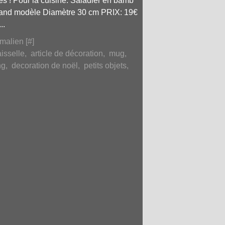
es ! Pour la cuisine: Saladier en bamb
Grand modèle Diamètre 30 cm PRIX: 19€
..
malien [
#
]
isselle
,
article de décoration
,
mug
,
ng
,
decoration de noël
,
petits objets
,