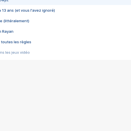
 a 13 ans (et vous l'avez ignoré)
e (littéralement)
im Rayan
 toutes les règles
s les jeux vidéo
us choquant de Rockstar ? - Le scandale BULLY
e plus moche de Steam
du RÊVE tourne au CAUCHEMAR
pendant 8 heures
it… à tort
umiliés par un jeu vidéo
ire - Final Fantasy 8