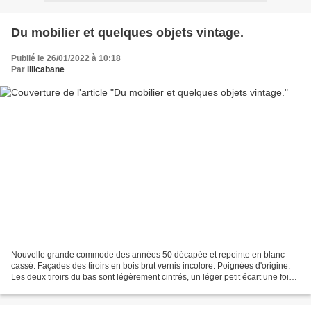
Du mobilier et quelques objets vintage.
Publié le 26/01/2022 à 10:18
Par
lilicabane
Nouvelle grande commode des années 50 décapée et repeinte en blanc
cassé. Façades des tiroirs en bois brut vernis incolore. Poignées d'origine.
Les deux tiroirs du bas sont légèrement cintrés, un léger petit écart une fois
fermés (voir photo ) Longueur...