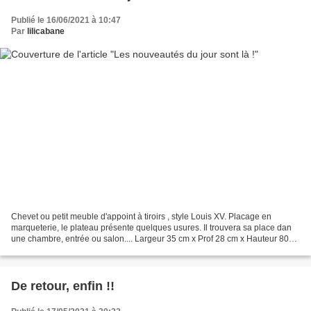
Publié le 16/06/2021 à 10:47
Par
lilicabane
Chevet ou petit meuble d'appoint à tiroirs , style Louis XV. Placage en
marqueterie, le plateau présente quelques usures. Il trouvera sa place dan
une chambre, entrée ou salon.... Largeur 35 cm x Prof 28 cm x Hauteur 80
cm PRIX: VENDU Grand abat-jour...
De retour, enfin !!