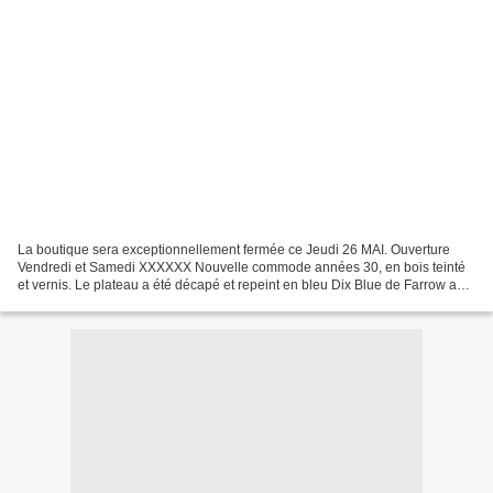
La boutique sera exceptionnellement fermée ce Jeudi 26 MAI. Ouverture
Vendredi et Samedi XXXXXX Nouvelle commode années 30, en bois teinté
et vernis. Le plateau a été décapé et repeint en bleu Dix Blue de Farrow and
Ball Façade des trois décor avec décor...