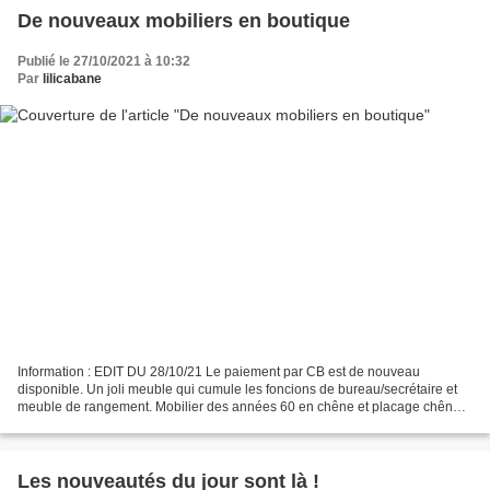
De nouveaux mobiliers en boutique
Publié le 27/10/2021 à 10:32
Par
lilicabane
Information : EDIT DU 28/10/21 Le paiement par CB est de nouveau
disponible. Un joli meuble qui cumule les foncions de bureau/secrétaire et
meuble de rangement. Mobilier des années 60 en chêne et placage chêne.
Trois tiroirs pour la partie rangement et...
Les nouveautés du jour sont là !