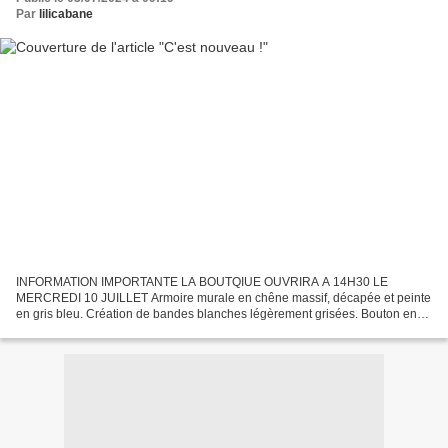
Par
lilicabane
INFORMATION IMPORTANTE LA BOUTQIUE OUVRIRA A 14H30 LE
MERCREDI 10 JUILLET Armoire murale en chêne massif, décapée et peinte
en gris bleu. Création de bandes blanches légèrement grisées. Bouton en
porcelaine rose. Intérieur recouvert d'un adhésif floral...