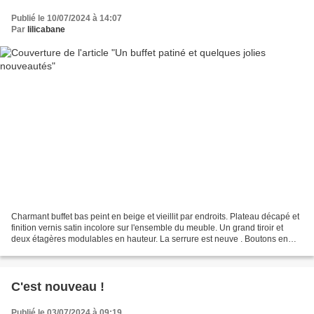
Publié le 10/07/2024 à 14:07
Par
lilicabane
Charmant buffet bas peint en beige et vieillit par endroits. Plateau décapé et
finition vernis satin incolore sur l'ensemble du meuble. Un grand tiroir et
deux étagères modulables en hauteur. La serrure est neuve . Boutons en
métal d'origine. Longueur...
C'est nouveau !
Publié le 03/07/2024 à 09:19