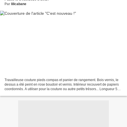
Par
lilicabane
Travailleuse couture pieds compas et panier de rangement. Bois vernis, le
dessus a été peint en rose boudoir et vernis. Intérieur recouvert de papiers
coordonnés. A utiliser pour la couture ou autre petits trésors... Longueur 50
cm x Prof 25 cm x Hauteur...