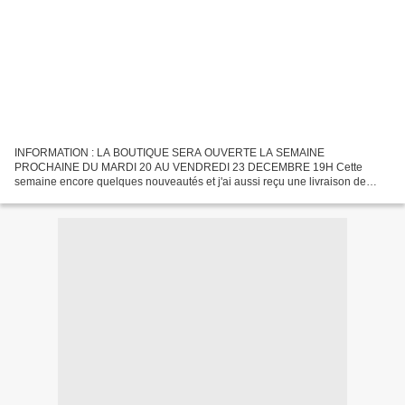
INFORMATION : LA BOUTIQUE SERA OUVERTE LA SEMAINE
PROCHAINE DU MARDI 20 AU VENDREDI 23 DECEMBRE 19H Cette
semaine encore quelques nouveautés et j'ai aussi reçu une livraison de
produits neufs avec des bougeoirs, plaid, porte bijoux, hirondelles murales...