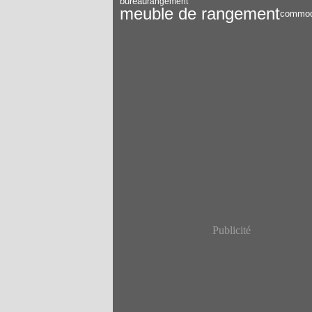
bureau
rangement
meuble de rangement
commo
Publicité