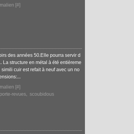
malien [
#
]
rs des années 50.Elle pourra servir d
.. La structure en métal à été entièreme
simili cuir est refait à neuf avec un no
nsions:...
malien [
#
]
porte-revues
,
scoubidous