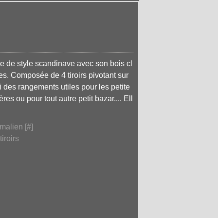
re de style scandinave avec son bois cl
lées. Composée de 4 tiroirs pivotant sur
si des rangements utiles pour les petite
ères ou pour tout autre petit bazar.... Ell
malien [
#
]
tiroirs