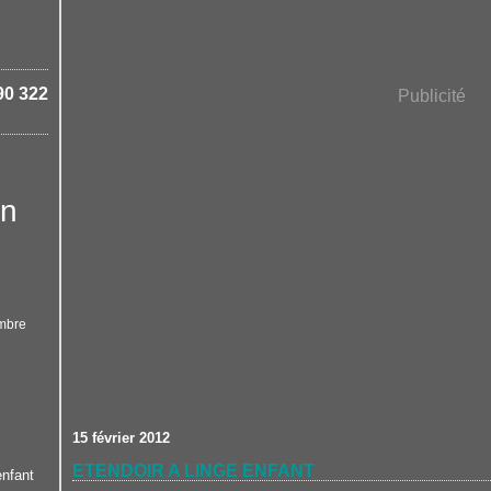
90 322
Publicité
in
mbre
15 février 2012
ETENDOIR A LINGE ENFANT
enfant