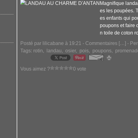
Magnifique landau
es les poupées. Tr
es enfants qui po
poupons et faire
n toile de coton r
Posté par lilicabane à 19:21 -
Commentaires [
…
]
- Per
Tags:
rotin
,
landau
,
osier
,
pois
,
poupons
,
promenad
Vous aimez ?
0 vote