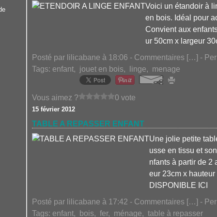
Voici un étandoir à l
de
en bois. Idéal pour a
Convient aux enfants
ur 50cm x largeur 
Posté par lilicabane à 18:06 -
Commentaires [
…
]
- Per
Tags:
enfant
,
jouet en bois
,
linge
,
menage
Vous aimez ?
0 vote
15 février 2012
TABLE A REPASSER ENFANT
Une jolie petite tab
usse en tissu et son
nfants à partir de 
eur 23cm x haute
DISPONIBLE ICI
Posté par lilicabane à 17:42 -
Commentaires [
…
]
- Per
Tags:
enfant
,
bois
,
fer
,
ménage
,
table à repasser