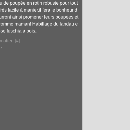
 de poupée en rotin robuste pour tout
ès facile à manier,il fera le bonheur d
urront ainsi promener leurs poupées et
 comme maman! Habillage du landau e
ose fuschia à pois...
malien [
#
]
e