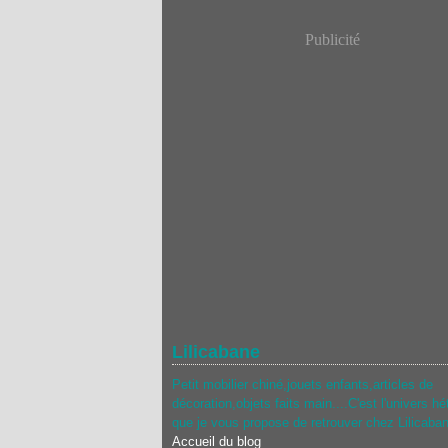
Publicité
Lilicabane
Petit mobilier chiné,jouets enfants,articles de
décoration,objets faits main....C'est l'univers hé
que je vous propose de retrouver chez Lilicaba
Accueil du blog