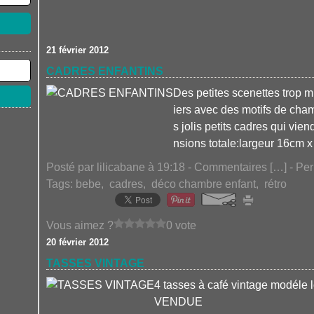
21 février 2012
CADRES ENFANTINS
Des petites scenettes trop 
iers avec des motifs de cham
s jolis petits cadres qui vi
nsions totale:largeur 16cm x
Posté par lilicabane à 19:18 -
Commentaires [
…
]
- Per
Tags:
bebe
,
cadres
,
déco chambre enfant
,
rétro
Vous aimez ?
0 vote
20 février 2012
TASSES VINTAGE
4 tasses à café vintage modéle l
VENDUE