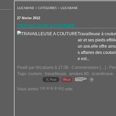
LILICABANE
>
CATEGORIES
>
LILICABANE
27 février 2012
TRAVAILLEUSE A COUTURE
Travailleuse à coutu
air et ses pieds effi
un axe,elle offre ain
s affaires des couturi
e est...
Posté par lilicabane à 17:36 -
Commentaires [
…
]
- Per
Tags:
couture
,
travailleuse
,
années 60
,
scandinave
,
Vous aimez ?
0 vote