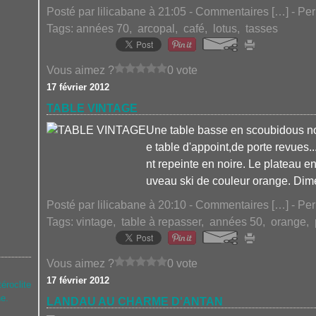
Posté par lilicabane à 21:05 -
Commentaires [
…
]
- Per
Tags:
années 70
,
arcopal
,
café
,
lotus
,
tasses
Vous aimez ?
0 vote
17 février 2012
TABLE VINTAGE
Une table basse en scoubidous noi
e table d'appoint,de porte revues..
nt repeinte en noire. Le plateau en 
uveau ski de couleur orange. Dime
Posté par lilicabane à 20:10 -
Commentaires [
…
]
- Per
Tags:
vintage
,
table à repasser
,
années 50
,
orange
,
Vous aimez ?
0 vote
17 février 2012
téroclite
ne.
LANDAU AU CHARME D'ANTAN