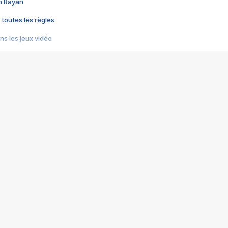
im Rayan
 toutes les règles
s les jeux vidéo
us choquant de Rockstar ? - Le scandale BULLY
e plus moche de Steam
du RÊVE tourne au CAUCHEMAR
pendant 8 heures
it… à tort
umiliés par un jeu vidéo
ire - Final Fantasy 8
ti un empire - Age of Empires
story DOFUS
tard, il crée l'un des pires jeux de tous les temps, MindsEye.