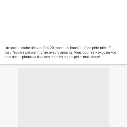
Un ancien cadre des années 20,repeint et transformé en pêle-mêle.Fond
tissu "square parisien". Livré avec 5 aimants. Vous pourrez y exposer vos
plus belles photos,la liste des courses ou les petits mots doux!
Dimensions:Longueur totale 42cm x Hauteur...