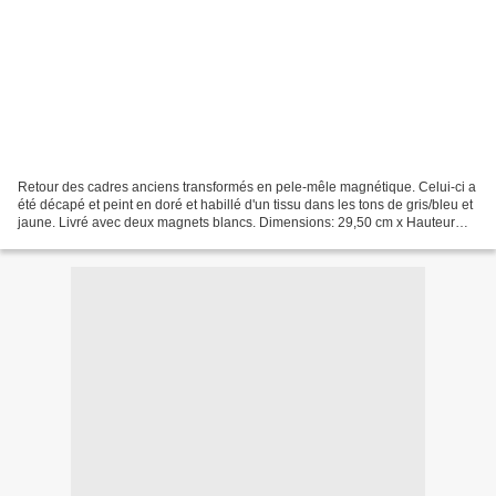
Retour des cadres anciens transformés en pele-mêle magnétique. Celui-ci a
été décapé et peint en doré et habillé d'un tissu dans les tons de gris/bleu et
jaune. Livré avec deux magnets blancs. Dimensions: 29,50 cm x Hauteur
36,50 cm PRIX: 17€ VENDU Un...