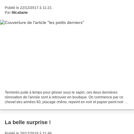
Publié le 22/12/2017 à 11:21
Par
lilicabane
Terminés juste à temps pour glisser sous le sapin, ces deux dernières
rénovation de l'année sont à retrouver en boutique. On commence par ce
chevet des années 60, placage chêne, repeint en noir et papier peint noir et
blanc dans la niche. Finition vernis...
La belle surprise !
Publié le 20/12/2016 à 11:46