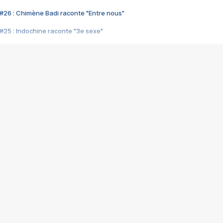
#26 : Chimène Badi raconte "Entre nous"
#25 : Indochine raconte "3e sexe"
#24 : Zaho raconte "C'est chelou"
#23 : Patrick Bruel raconte "Au café des délices"
#22 : Kyo raconte "Le chemin"
#21 : Nolwenn Leroy raconte "Cassé"
#20 : Patrick Hernandez raconte "Born to be alive"
#19 : Lorie raconte "Près de moi"
#18 : Michael Jones raconte "A nos actes manqués" (avec Jean-Jacque
#17 : Khaled raconte "Aïcha"
#16 : Corneille raconte "Parce qu'on vient de loin"
#15 : Indochine raconte "L'aventurier"