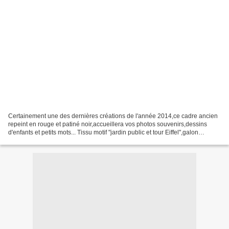
Certainement une des dernières créations de l'année 2014,ce cadre ancien
repeint en rouge et patiné noir,accueillera vos photos souvenirs,dessins
d'enfants et petits mots... Tissu motif "jardin public et tour Eiffel",galon
dentelle et vieux boutons. Dimensions...