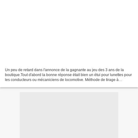
Un peu de retard dans l'annonce de la gagnante au jeu des 3 ans de la
boutique.Tout d'abord la bonne réponse était bien un étui pour lunettes pour
les conducteurs ou mécaniciens de locomotive. Méthode de tirage à
l'ancienne et c'est Delphine qui recevra...