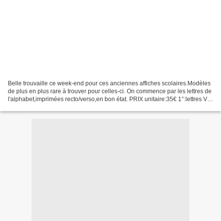
Belle trouvaille ce week-end pour ces anciennes affiches scolaires.Modèles
de plus en plus rare à trouver pour celles-ci. On commence par les lettres de
l'alphabet,imprimées recto/verso,en bon état. PRIX unitaire:35€ 1°:lettres V
et S V ENDUE 2°:lettres...