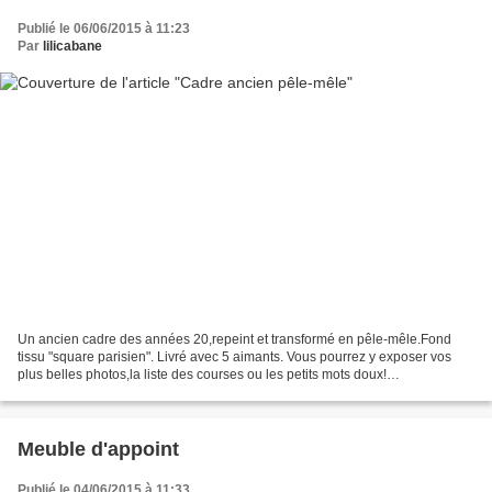
Publié le 06/06/2015 à 11:23
Par
lilicabane
Un ancien cadre des années 20,repeint et transformé en pêle-mêle.Fond
tissu "square parisien". Livré avec 5 aimants. Vous pourrez y exposer vos
plus belles photos,la liste des courses ou les petits mots doux!
Dimensions:Longueur totale 42cm x Hauteur...
Meuble d'appoint
Publié le 04/06/2015 à 11:33