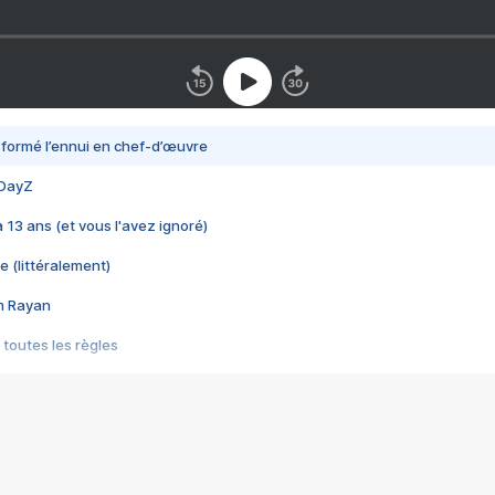
nsformé l’ennui en chef-d’œuvre
 DayZ
 a 13 ans (et vous l'avez ignoré)
e (littéralement)
im Rayan
 toutes les règles
s les jeux vidéo
us choquant de Rockstar ? - Le scandale BULLY
e plus moche de Steam