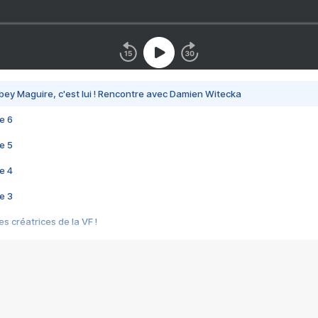
bey Maguire, c'est lui ! Rencontre avec Damien Witecka
e 6
e 5
e 4
e 3
s créatrices de la VF !
e 2
e 1
e Mektoub My Love arrive enfin ! Rencontre avec Shaïn Boumedine et Sal