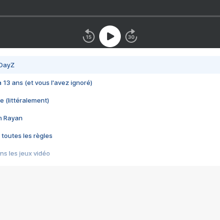
 DayZ
 a 13 ans (et vous l'avez ignoré)
e (littéralement)
im Rayan
 toutes les règles
s les jeux vidéo
us choquant de Rockstar ? - Le scandale BULLY
e plus moche de Steam
du RÊVE tourne au CAUCHEMAR