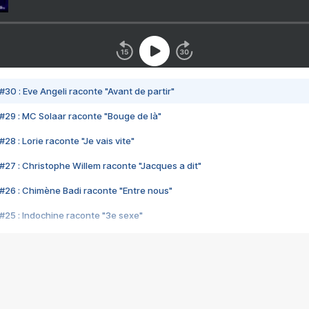
#30 : Eve Angeli raconte "Avant de partir"
#29 : MC Solaar raconte "Bouge de là"
28 : Lorie raconte "Je vais vite"
#27 : Christophe Willem raconte "Jacques a dit"
#26 : Chimène Badi raconte "Entre nous"
#25 : Indochine raconte "3e sexe"
#24 : Zaho raconte "C'est chelou"
#23 : Patrick Bruel raconte "Au café des délices"
#22 : Kyo raconte "Le chemin"