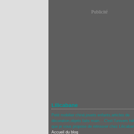
Publicité
Lilicabane
Petit mobilier chiné,jouets enfants,articles de
décoration,objets faits main....C'est l'univers hé
que je vous propose de retrouver chez Lilicaba
Accueil du blog