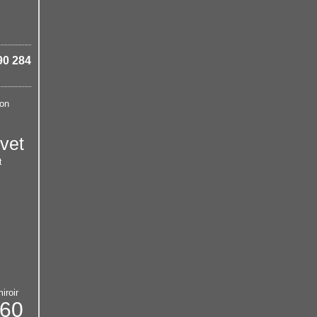
90 284
ion
vet
t
iroir
 60