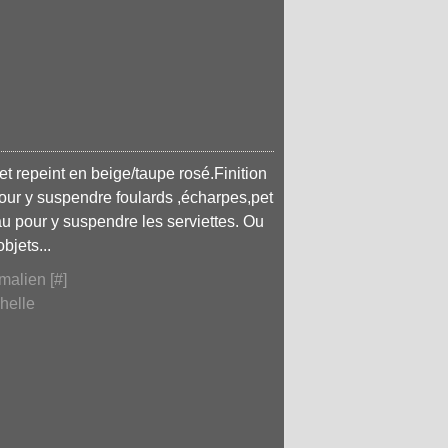
 repeint en beige/taupe rosé.Finition
our y suspendre foulards ,écharpes,pet
eau pour y suspendre les serviettes. Ou
bjets...
malien [
#
]
helle