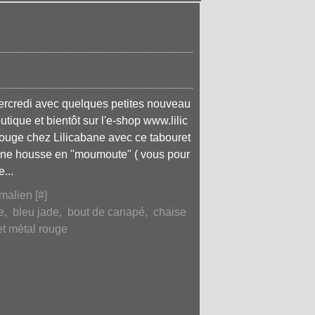
credi avec quelques petites nouveau
utique et bientôt sur l'e-shop www.lilic
ouge chez Lilicabane avec ce tabouret
'une housse en "moumoute" ( vous pour
e...
malien [
#
]
e
,
bleu jade
,
bout de canapé
,
chaise
t métal rouge