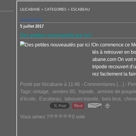
LILICABANE
>
CATEGORIES
>
ESCABEAU
escabeau
5 juillet 2017
Des petites nouveautés par ici !
On commence ce Mer
tés à retrouver en bo
abane.com On voit r
tripode recouvert d
rez facilement la fair
Posté par lilicabane à 11:46 -
Commentaires [
…
]
- Per
Tags:
vintage
,
années 60
,
tripode
,
armoire de poupé
d'école
,
Escabeau
,
tabouret tripode
,
bois brut
,
cheve
Vous aimez ?
0 vote