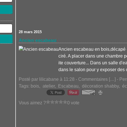
28 mars 2015
Ancien escabeau
Ancien escabeau en bois,décapé et
ciré. A placer dans une chambre p
ite couverture... Dans un salle d'
dans le salon pour y exposer des o
Posté par lilicabane à 11:28 -
Commentaires [
…
]
- Per
Tags:
bois
,
atelier
,
Escabeau
,
décoration shabby
,
éc
Vous aimez ?
0 vote