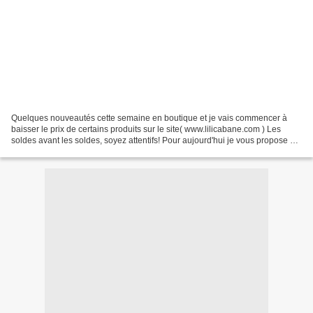
Quelques nouveautés cette semaine en boutique et je vais commencer à
baisser le prix de certains produits sur le site( www.lilicabane.com ) Les
soldes avant les soldes, soyez attentifs! Pour aujourd'hui je vous propose à
petit prix cette desserte pliante...