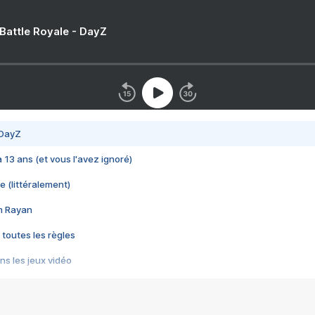
 Battle Royale - DayZ
 DayZ
 a 13 ans (et vous l'avez ignoré)
e (littéralement)
im Rayan
 toutes les règles
s les jeux vidéo
us choquant de Rockstar ? - Le scandale BULLY
e plus moche de Steam