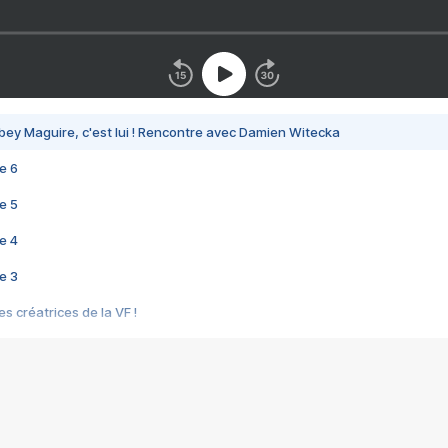
bey Maguire, c'est lui ! Rencontre avec Damien Witecka
e 6
e 5
e 4
e 3
s créatrices de la VF !
e 2
e 1
e Mektoub My Love arrive enfin ! Rencontre avec Shaïn Boumedine et Sal