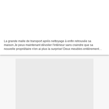
La grande malle de transport après nettoyage à enfin retrouvée sa
maison.Je peux maintenant dévoiler l'intérieur sans craindre que sa
nouvelle propriétaire n'en ai plus la surprise! Deux meubles entièrement
repeints suivant les souhaits de la cliente,elle...