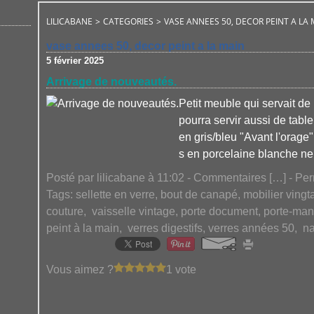
LILICABANE
>
CATEGORIES
>
VASE ANNEES 50, DECOR PEINT A LA
vase annees 50, decor peint a la main
5 février 2025
Arrivage de nouveautés.
Petit meuble qui servait de
pourra servir aussi de tabl
en gris/bleu "Avant l'orage" 
s en porcelaine blanche neuf
Posté par lilicabane à 11:02 -
Commentaires [
…
]
- Per
Tags:
sellette en verre, bout de canapé, mobilier vingt
couture
,
vaisselle vintage, porte document, porte-ma
peint à la main
,
verres digestifs, verres années 50
,
na
Vous aimez ?
1 vote