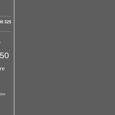
90 325
n
 50
ure
tion