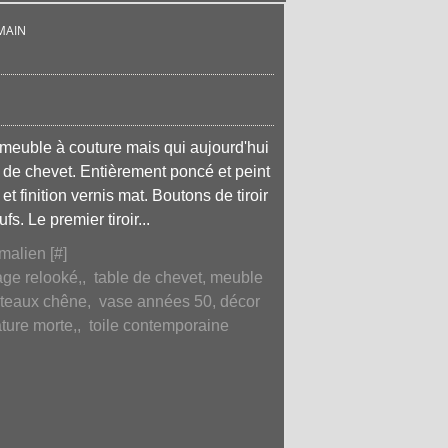
 MAIN
 meuble à couture mais qui aujourd'hui
e de chevet. Entièrement poncé et peint
et finition vernis mat. Boutons de tiroir
s. Le premier tiroir...
malien [
#
]
age relooké,
,
table de chevet, meuble
nteaux chêne
,
vase années 50, décor
ture morte,
,
toile contemporaine