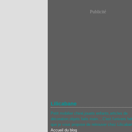
Publicité
Lilicabane
Petit mobilier chiné,jouets enfants,articles de
décoration,objets faits main....C'est l'univers hé
que je vous propose de retrouver chez Lilicaba
Accueil du blog