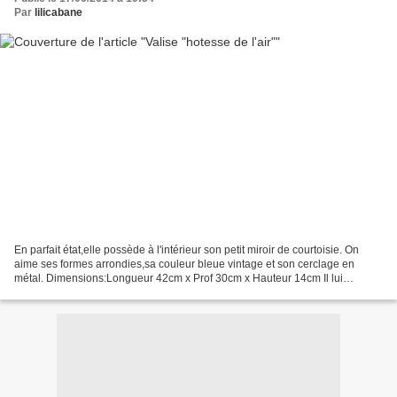
Par
lilicabane
En parfait état,elle possède à l'intérieur son petit miroir de courtoisie. On
aime ses formes arrondies,sa couleur bleue vintage et son cerclage en
métal. Dimensions:Longueur 42cm x Prof 30cm x Hauteur 14cm Il lui
manque ses clés. PRIX:VENDUE