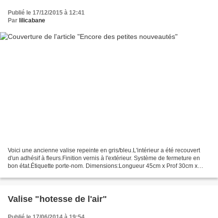
Publié le 17/12/2015 à 12:41
Par
lilicabane
Voici une ancienne valise repeinte en gris/bleu.L'intérieur a été recouvert
d'un adhésif à fleurs.Finition vernis à l'extérieur. Système de fermeture en
bon état.Étiquette porte-nom. Dimensions:Longueur 45cm x Prof 30cm x
Hauteur 15cm PRIX:VENDUE Un miroir...
Valise "hotesse de l'air"
Publié le 17/06/2014 à 19:54