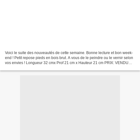
Voici le suite des nouveautés de cette semaine. Bonne lecture et bon week-
end ! Petit repose pieds en bois brut. A vous de le peindre ou le vernir selon
vos envies ! Longueur 32 cmx Prof 21 cm x Hauteur 21 cm PRIX: VENDU
Grand modèle décapé et peint en...