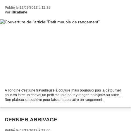
Publié le 12/09/2013 à 11:35
Par
lilicabane
A l'origine c'est une travailleuse à couture mais pourquoi pas la détourner
pour en faire un chevet,un petit meuble pour y ranger les bijoux ou autre....
Son plateau se soulève pour laisser apparaître un rangement
compartimenté en 3 parties.Deux tiroirs...
DERNIER ARRIVAGE
Publié le 08/11/2012 à 21:00