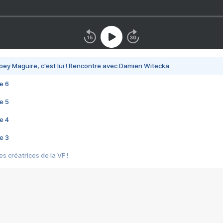
bey Maguire, c'est lui ! Rencontre avec Damien Witecka
e 6
e 5
e 4
e 3
s créatrices de la VF !
e 2
e 1
e Mektoub My Love arrive enfin ! Rencontre avec Shaïn Boumedine et Sal