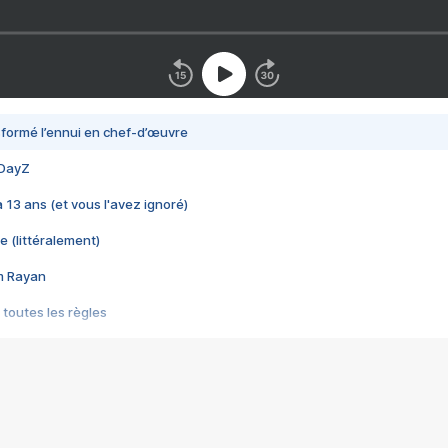
nsformé l’ennui en chef-d’œuvre
 DayZ
 a 13 ans (et vous l'avez ignoré)
e (littéralement)
im Rayan
 toutes les règles
s les jeux vidéo
us choquant de Rockstar ? - Le scandale BULLY
e plus moche de Steam