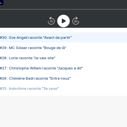
#30 : Eve Angeli raconte "Avant de partir"
#29 : MC Solaar raconte "Bouge de là"
28 : Lorie raconte "Je vais vite"
#27 : Christophe Willem raconte "Jacques a dit"
#26 : Chimène Badi raconte "Entre nous"
#25 : Indochine raconte "3e sexe"
#24 : Zaho raconte "C'est chelou"
#23 : Patrick Bruel raconte "Au café des délices"
#22 : Kyo raconte "Le chemin"