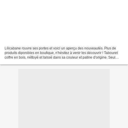
Lilicabane rouvre ses portes et voici un aperçu des nouveautés. Plus de
produits diponibles en boutique, n'hésitez à venir les découvrir ! Tabouret
coffre en bois, néttoyé et laissé dans sa couleur et patine d'origine. Seul
l'ancien adhésif en façade...