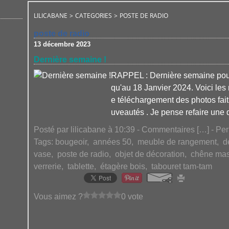
LILICABANE
>
CATEGORIES
>
POSTE DE RADIO
poste de radio
13 décembre 2023
Dernière semaine !
RAPPEL : Dernière semaine pour 
qu'au 18 Janvier 2024. Voici les
e téléchargement des photos fait 
uveautés . Je pense refaire une 
Posté par lilicabane à 10:39 -
Commentaires [
…
]
- Per
Tags:
bougeoir
,
années 50
,
meuble de rangement
,
d
vase
,
poste de radio
,
objet de décoration
,
chêne mas
verrerie
,
tablette
,
étagère bois
,
tabouret tam-tam
Vous aimez ?
0 vote