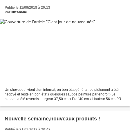
Publié le 11/09/2018 à 20:13
Par
lilicabane
Un chevet qui vient d'un internat, en bon état général. Le piètement a été
nettoyé et reste en bon état ( quelques saut de peinture par endroit) Le
plateau a été revernis. Largeur 37,50 cm x Prof 40 cm x Hauteur 56 cm PRIX:
VENDU Un porte-revues en rotin...
Nouvelle semaine,nouveaux produits !
Publié le 21/03/2017 à 20:42