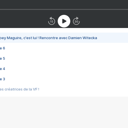
bey Maguire, c'est lui ! Rencontre avec Damien Witecka
e 6
e 5
e 4
e 3
s créatrices de la VF !
e 2
e 1
e Mektoub My Love arrive enfin ! Rencontre avec Shaïn Boumedine et Sal