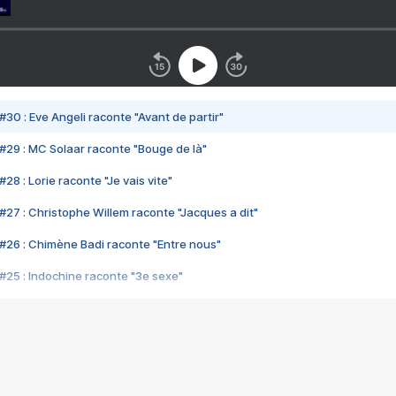
#30 : Eve Angeli raconte "Avant de partir"
#29 : MC Solaar raconte "Bouge de là"
28 : Lorie raconte "Je vais vite"
#27 : Christophe Willem raconte "Jacques a dit"
#26 : Chimène Badi raconte "Entre nous"
#25 : Indochine raconte "3e sexe"
#24 : Zaho raconte "C'est chelou"
#23 : Patrick Bruel raconte "Au café des délices"
#22 : Kyo raconte "Le chemin"