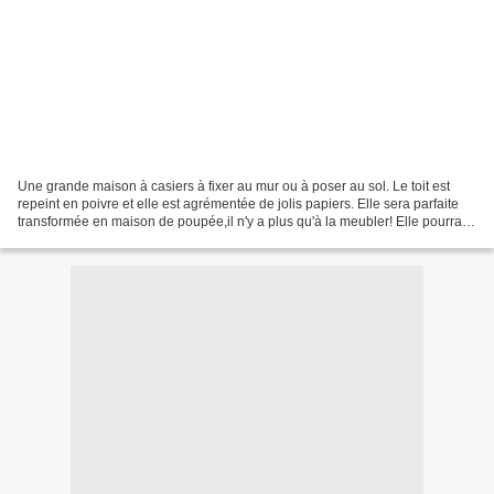
Une grande maison à casiers à fixer au mur ou à poser au sol. Le toit est
repeint en poivre et elle est agrémentée de jolis papiers. Elle sera parfaite
transformée en maison de poupée,il n'y a plus qu'à la meubler! Elle pourra
aussi accueillir vos petits...