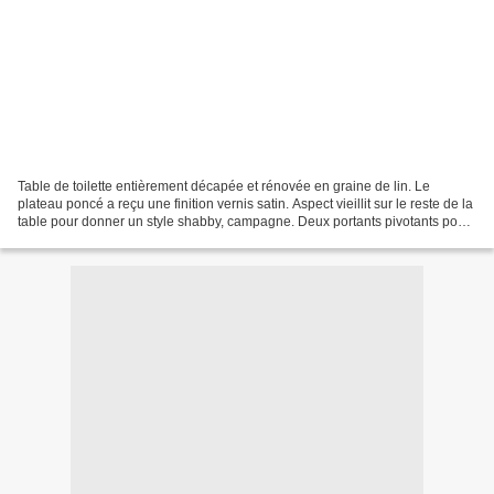
Table de toilette entièrement décapée et rénovée en graine de lin. Le
plateau poncé a reçu une finition vernis satin. Aspect vieillit sur le reste de la
table pour donner un style shabby, campagne. Deux portants pivotants pour
y poser à l'origine le linge...