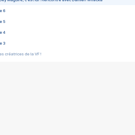
e 6
e 5
e 4
e 3
s créatrices de la VF !
e 2
e 1
e Mektoub My Love arrive enfin ! Rencontre avec Shaïn Boumedine et Sal
i : après Toni en famille
elle réalise le bouleversant Dites lui que je l'aime
ais ! Rencontre autour de Vie privée de Rebecca Zlotowski
 de Marguerite, Grave... Rencontre avec Ella Rumpf