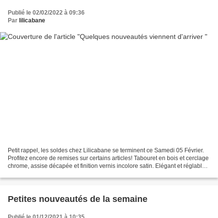
Publié le 02/02/2022 à 09:36
Par
lilicabane
Petit rappel, les soldes chez Lilicabane se terminent ce Samedi 05 Février.
Profitez encore de remises sur certains articles! Tabouret en bois et cerclage
chrome, assise décapée et finition vernis incolore satin. Elégant et réglable
en hauteur par rotation...
Petites nouveautés de la semaine
Publié le 01/12/2021 à 10:35