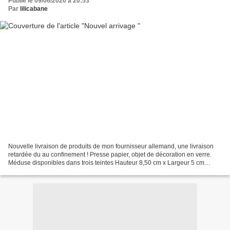
Publié le 09/06/2020 à 20:53
Par
lilicabane
Nouvelle livraison de produits de mon fournisseur allemand, une livraison
retardée du au confinement ! Presse papier, objet de décoration en verre.
Méduse disponibles dans trois teintes Hauteur 8,50 cm x Largeur 5 cm
PRIX:VENDUS Théière solitaire avec...