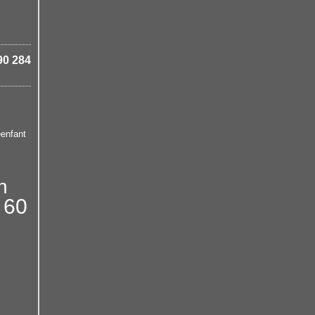
90 284
e
enfant
n
 60