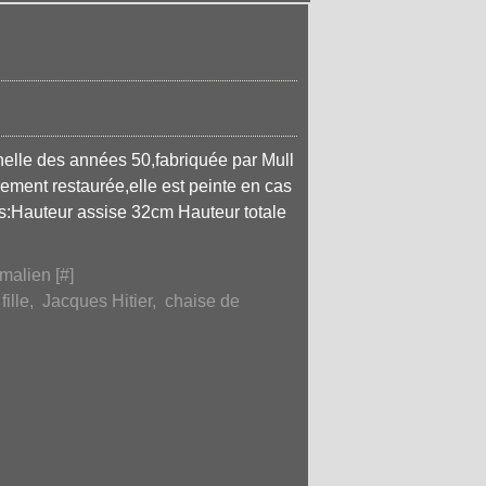
nelle des années 50,fabriquée par Mull
èrement restaurée,elle est peinte en cas
s:Hauteur assise 32cm Hauteur totale
malien [
#
]
fille
,
Jacques Hitier
,
chaise de