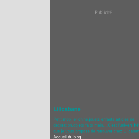
Publicité
Lilicabane
Petit mobilier chiné,jouets enfants,articles de
décoration,objets faits main....C'est l'univers hé
que je vous propose de retrouver chez Lilicaba
Accueil du blog