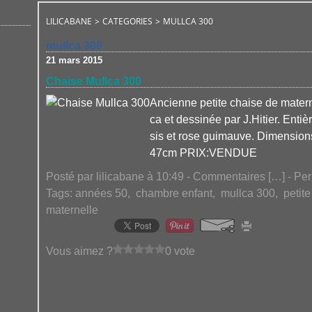
LILICABANE
>
CATEGORIES
>
MULLCA 300
mullca 300
21 mars 2015
Chaise Mullca 300
Ancienne petite chaise de mater
ca et dessinée par J.Hitier. Enti
sis et rose guimauve. Dimension
47cm PRIX:VENDUE
Posté par lilicabane à 10:49 -
Commentaires [
…
]
- Per
Tags:
années 50
,
chambre enfant
,
mullca 300
,
petite 
maternelle
Vous aimez ?
0 vote