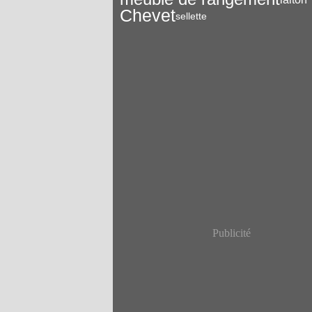
Chevet
sellette
Publicité