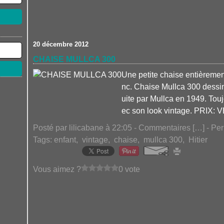
20 décembre 2012
CHAISE MULLCA 300
Une petite chaise entièrement
nc. Chaise Mullca 300 dessin
uite par Mullca en 1949. Tou
ec son look vintage. PRIX:
Posté par lilicabane à 22:05 -
Commentaires [
…
]
- Per
Tags:
enfant
,
vintage
,
chaise
,
mullca 300
,
Hitier
Vous aimez ?
0 vote