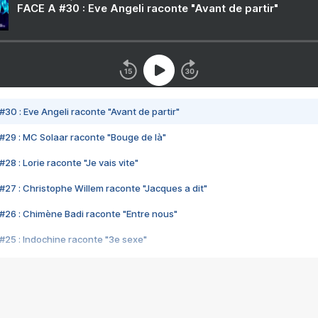
FACE A #30 : Eve Angeli raconte "Avant de partir"
#30 : Eve Angeli raconte "Avant de partir"
#29 : MC Solaar raconte "Bouge de là"
28 : Lorie raconte "Je vais vite"
#27 : Christophe Willem raconte "Jacques a dit"
#26 : Chimène Badi raconte "Entre nous"
#25 : Indochine raconte "3e sexe"
#24 : Zaho raconte "C'est chelou"
#23 : Patrick Bruel raconte "Au café des délices"
#22 : Kyo raconte "Le chemin"