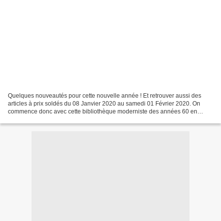
Quelques nouveautés pour cette nouvelle année ! Et retrouver aussi des
articles à prix soldés du 08 Janvier 2020 au samedi 01 Février 2020. On
commence donc avec cette bibliothèque moderniste des années 60 en
chêne et placage chêne. Composée d'une partie...