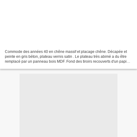
Commode des années 40 en chêne massif et placage chêne. Décapée et
peinte en gris béton, plateau vernis satin . Le plateau très abimé a du être
remplacé par un panneau bois MDF. Fond des tiroirs recouverts d'un papier
floral ( deux gris et un rose )....