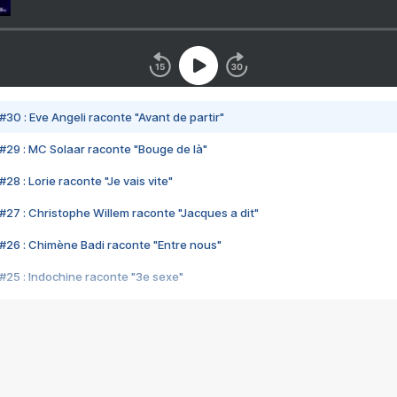
#30 : Eve Angeli raconte "Avant de partir"
#29 : MC Solaar raconte "Bouge de là"
28 : Lorie raconte "Je vais vite"
#27 : Christophe Willem raconte "Jacques a dit"
#26 : Chimène Badi raconte "Entre nous"
#25 : Indochine raconte "3e sexe"
#24 : Zaho raconte "C'est chelou"
#23 : Patrick Bruel raconte "Au café des délices"
#22 : Kyo raconte "Le chemin"