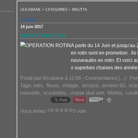
LILICABANE
>
CATEGORIES
>
MELITTA
melitta
14 juin 2017
OPERATION ROTIN
A partir du 14 Juin et jusqu'au 2
en rotin sont en promotion . Il
nouveautés en rotin. Et voici 
x superbes chaises des années
Posté par lilicabane à 11:58 -
Commentaires [
…
]
- Per
Tags:
rotin
,
fleurs
,
vintage
,
arcopal
,
années 60
,
sca
vaisselle
,
scoubidou
,
chaise skaï vert
,
Melitta
,
caraf
Vous aimez ?
0 vote