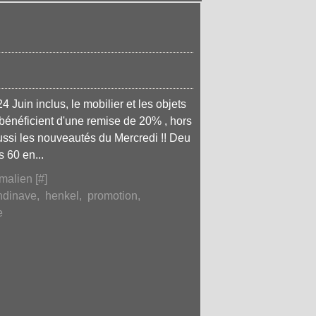
4 Juin inclus, le mobilier et les objets
s bénéficient d'une remise de 20% , hors
aussi les nouveautés du Mercredi !! Deu
 60 en...
malien [
#
]
ndinave
,
henkel
,
promotion
,
e