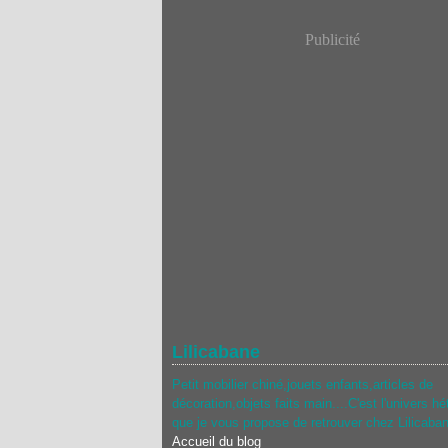
Publicité
Lilicabane
Petit mobilier chiné,jouets enfants,articles de
décoration,objets faits main....C'est l'univers hé
que je vous propose de retrouver chez Lilicaba
Accueil du blog