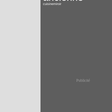
cuisine
miroir
Publicité