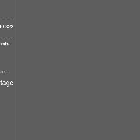
90 322
ambre
ement
ntage