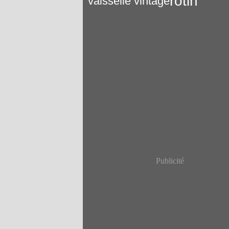
rotin
vaisselle vintage
Publicité