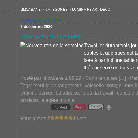
LILICABANE
>
CATEGORIES
>
LUMINAIRE ART DECO
luminaire art deco
9 décembre 2020
Nouveautés de la semaine
Travailler durant trois 
eubles et quelques petit
isée à partir d'une table
lbé conservé en bois verni
Posté par lilicabane à 09:29 -
Commentaires [
…
]
- Per
Tags:
meuble de rangement
,
vaisselle vintage
,
meubl
Digoin
,
panier
,
baladeuse
,
bleu da travail
,
console 
art deco
,
étagère murale
Vous aimez ?
1 vote