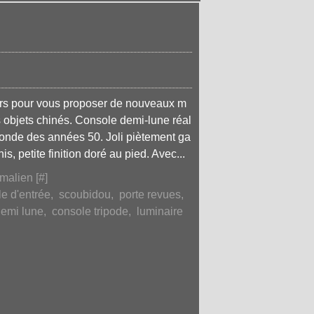
jours pour vous proposer de nouveaux m
s objets chinés. Console demi-lune réal
 ronde des années 50. Joli piètement ga
s, petite finition doré au pied. Avec...
malien [
#
]
e d'entrée
,
scoubidou
,
porte revues
,
demi lune
,
console tripode
,
luminaire