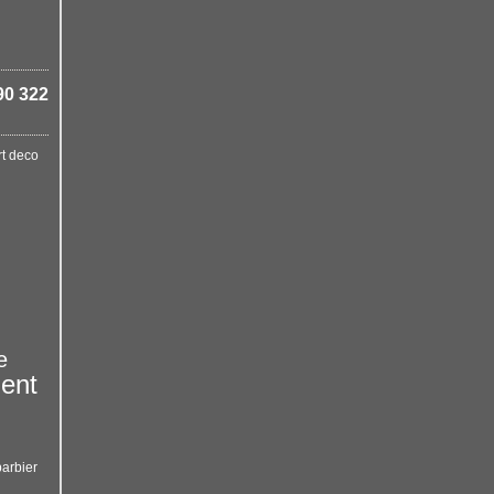
90 322
rt deco
e
ent
barbier