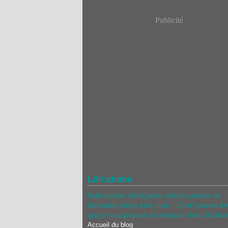
Publicité
Lilicabane
Petit mobilier chiné,jouets enfants,articles de
décoration,objets faits main....C'est l'univers hé
que je vous propose de retrouver chez Lilicaba
Accueil du blog