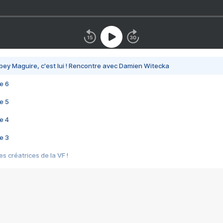
bey Maguire, c'est lui ! Rencontre avec Damien Witecka
e 6
e 5
e 4
e 3
s créatrices de la VF !
e 2
e 1
e Mektoub My Love arrive enfin ! Rencontre avec Shaïn Boumedine et Sal