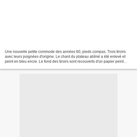
Une nouvelle petite commode des années 60, pieds compas. Trois tiroirs
avec leurs poignées d'origine. Le chant du plateau abîmé a été enlevé et
peint en bleu encre. Le fond des tiroirs sont recouverts d'un papier peint
floral bleu. Largeur 78 cm x Prof...