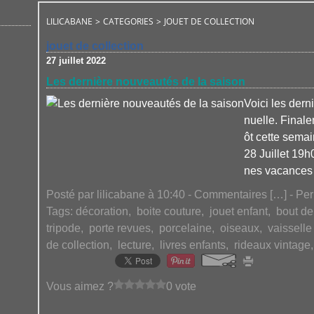
LILICABANE
>
CATEGORIES
>
JOUET DE COLLECTION
jouet de collection
27 juillet 2022
Les dernière nouveautés de la saison
Voici les dern
nuelle. Finale
ôt cette semai
28 Juillet 19
nes vacances e
Posté par lilicabane à 10:40 -
Commentaires [
…
]
- Per
Tags:
décoration
,
boite couture
,
jouet enfant
,
bout d
tripode
,
porte revues
,
porcelaine
,
oiseaux
,
vaissell
de collection
,
lecture
,
livres enfants
,
rideaux vintage
Vous aimez ?
0 vote