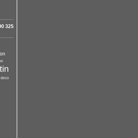
90 325
ton
on
tin
t deco