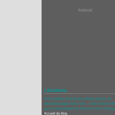
Publicité
Lilicabane
Petit mobilier chiné,jouets enfants,articles de
décoration,objets faits main....C'est l'univers hé
que je vous propose de retrouver chez Lilicaba
Accueil du blog