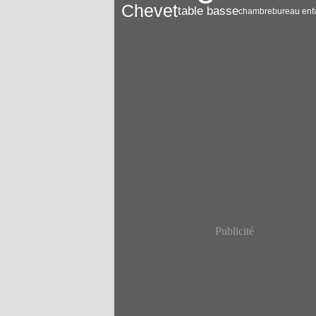
Chevet
table basse
chambre
bureau enf
Publicité