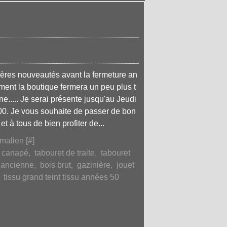
ières nouveautés avant la fermeture an
ment la boutique fermera un peu plus t
ne..... Je serai présente jusqu'au Jeudi
h00. Je vous souhaite de passer de bon
t à tous de bien profiter de...
malien [
#
]
e canapé
,
tabouret de traite
,
tabouret
e ancienne
,
bois brut
,
gazinière
,
jouet
,
tissu grand teint tissu années 50