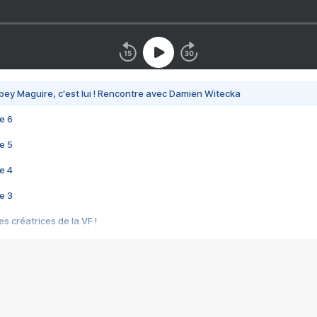
bey Maguire, c'est lui ! Rencontre avec Damien Witecka
e 6
e 5
e 4
e 3
s créatrices de la VF !
e 2
e 1
e Mektoub My Love arrive enfin ! Rencontre avec Shaïn Boumedine et Sal