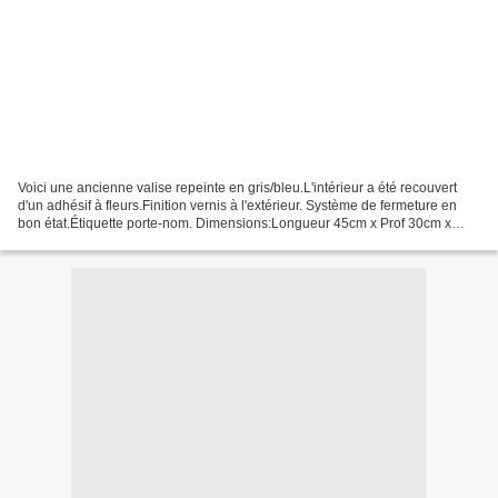
Voici une ancienne valise repeinte en gris/bleu.L'intérieur a été recouvert
d'un adhésif à fleurs.Finition vernis à l'extérieur. Système de fermeture en
bon état.Étiquette porte-nom. Dimensions:Longueur 45cm x Prof 30cm x
Hauteur 15cm PRIX:VENDUE Un miroir...