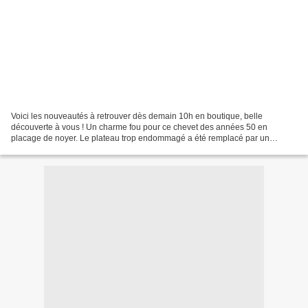
Voici les nouveautés à retrouver dès demain 10h en boutique, belle
découverte à vous ! Un charme fou pour ce chevet des années 50 en
placage de noyer. Le plateau trop endommagé a été remplacé par un
medium et peint en vert kaki ainsi que le piètement....