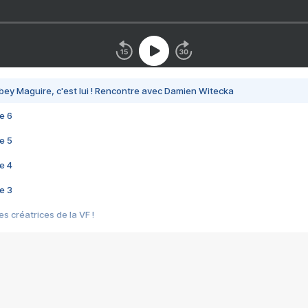
bey Maguire, c'est lui ! Rencontre avec Damien Witecka
e 6
e 5
e 4
e 3
s créatrices de la VF !
e 2
e 1
e Mektoub My Love arrive enfin ! Rencontre avec Shaïn Boumedine et Sal