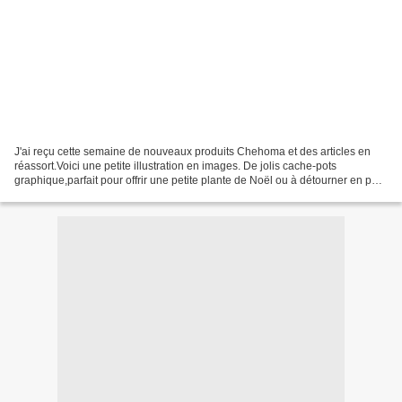
J'ai reçu cette semaine de nouveaux produits Chehoma et des articles en
réassort.Voici une petite illustration en images. De jolis cache-pots
graphique,parfait pour offrir une petite plante de Noël ou à détourner en pot
à crayons,ustensiles.... Une étagère...