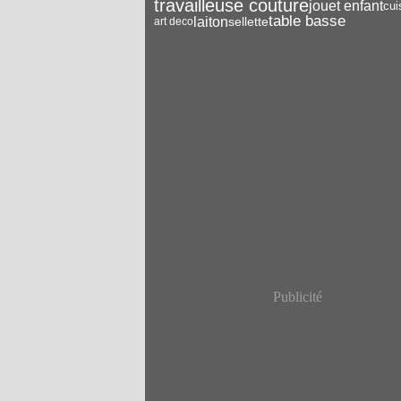
travailleuse couture
jouet enfant
cui
table basse
laiton
sellette
art deco
Publicité