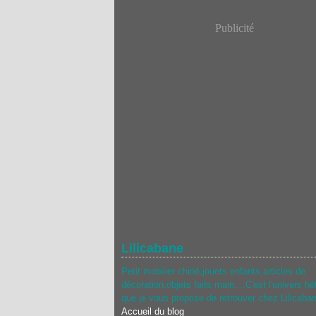
Publicité
Lilicabane
Petit mobilier chiné,jouets enfants,articles de
décoration,objets faits main....C'est l'univers hé
que je vous propose de retrouver chez Lilicaba
Accueil du blog