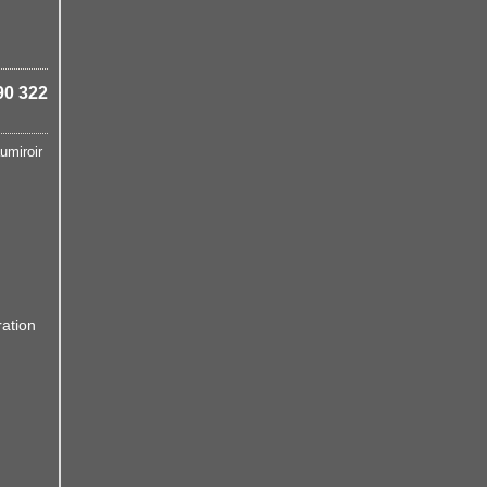
90 322
au
miroir
ation