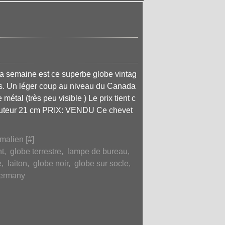
a semaine est ce superbe globe vintag
ois. Un léger coup au niveau du Canada
métal (très peu visible ) Le prix tient c
auteur 21 cm PRIX: VENDU Ce chevet
malien [
#
]
nt
,
globe terrestre
,
lampe de bureau
,
e
,
laiton
,
globe noir
,
globe sur socle
,
germany