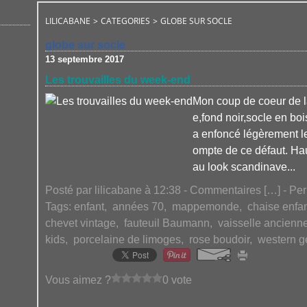
LILICABANE
>
CATEGORIES
>
GLOBE SUR SOCLE
globe sur socle
13 septembre 2017
Les trouvailles du week-end
Mon coup de coeur de l
e,fond noir,socle en b
a enfoncé légèrement le 
ompte de ce défaut. H
au look scandinave...
Posté par lilicabane à 12:38 -
Commentaires [
…
]
- Per
Tags:
enfant
,
années 70
,
mappemonde
,
chaise enfa
chevet vintage
,
fauteuil Baumann
,
vaisselle ancienn
kids
,
porcelaine de limoges
,
rose boudoir
,
western 
Vous aimez ?
0 vote