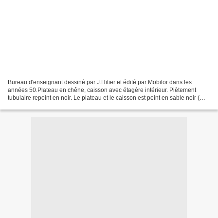
Bureau d'enseignant dessiné par J.Hitier et édité par Mobilor dans les
années 50.Plateau en chêne, caisson avec étagère intérieur. Piètement
tubulaire repeint en noir. Le plateau et le caisson est peint en sable noir (
@lamagiedescouleurs) , finition...