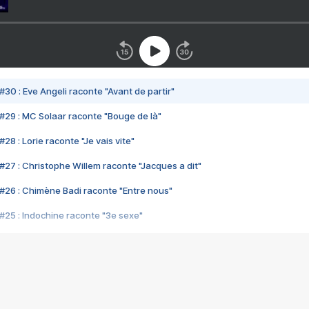
#30 : Eve Angeli raconte "Avant de partir"
#29 : MC Solaar raconte "Bouge de là"
28 : Lorie raconte "Je vais vite"
#27 : Christophe Willem raconte "Jacques a dit"
#26 : Chimène Badi raconte "Entre nous"
#25 : Indochine raconte "3e sexe"
#24 : Zaho raconte "C'est chelou"
#23 : Patrick Bruel raconte "Au café des délices"
#22 : Kyo raconte "Le chemin"