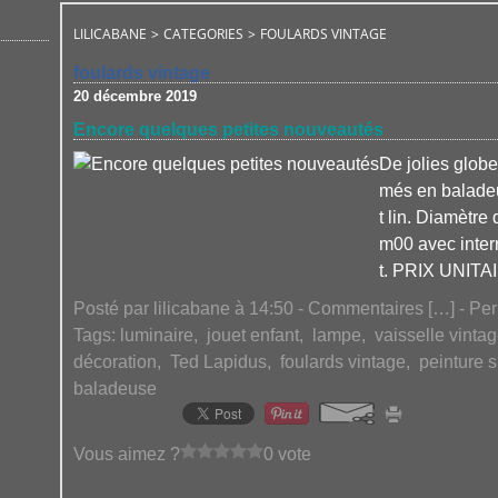
LILICABANE
>
CATEGORIES
>
FOULARDS VINTAGE
foulards vintage
20 décembre 2019
Encore quelques petites nouveautés
De jolies glob
més en baladeus
t lin. Diamètr
m00 avec inter
t. PRIX UNITA
Posté par lilicabane à 14:50 -
Commentaires [
…
]
- Per
Tags:
luminaire
,
jouet enfant
,
lampe
,
vaisselle vinta
décoration
,
Ted Lapidus
,
foulards vintage
,
peinture s
baladeuse
Vous aimez ?
0 vote