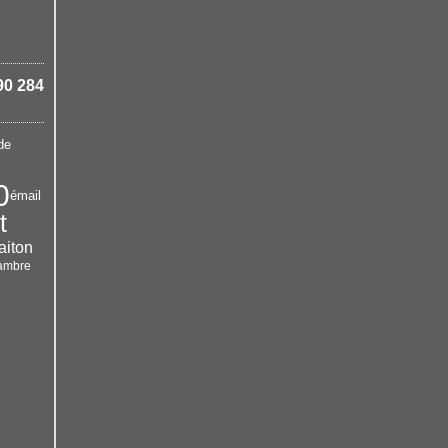
90 284
de
0
émail
t
laiton
ambre