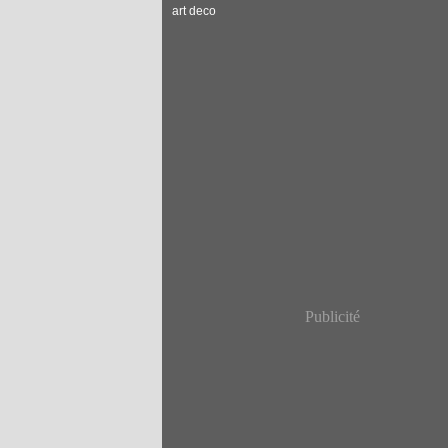
art deco
Publicité