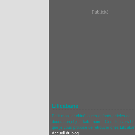
Publicité
Lilicabane
Petit mobilier chiné,jouets enfants,articles de
décoration,objets faits main....C'est l'univers hé
que je vous propose de retrouver chez Lilicaba
Accueil du blog