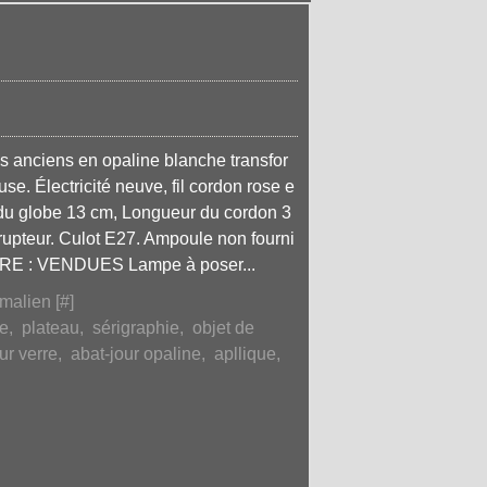
es anciens en opaline blanche transfor
e. Électricité neuve, fil cordon rose e
e du globe 13 cm, Longueur du cordon 3
rupteur. Culot E27. Ampoule non fourni
IRE : VENDUES Lampe à poser...
malien [
#
]
ge
,
plateau
,
sérigraphie
,
objet de
ur verre
,
abat-jour opaline
,
apllique
,