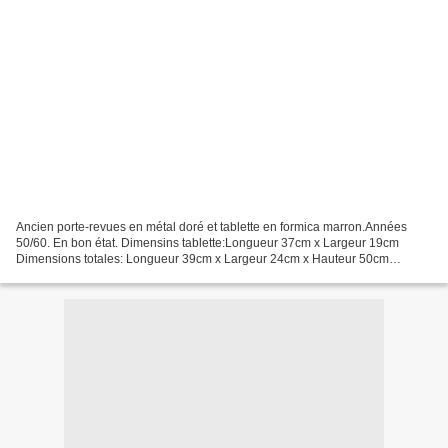
Ancien porte-revues en métal doré et tablette en formica marron.Années
50/60. En bon état. Dimensins tablette:Longueur 37cm x Largeur 19cm
Dimensions totales: Longueur 39cm x Largeur 24cm x Hauteur 50cm
PRIX:VENDU