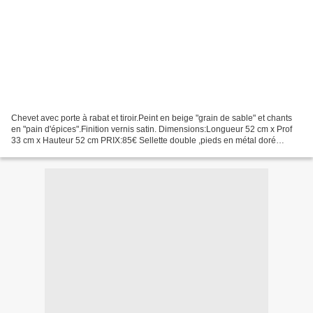
Chevet avec porte à rabat et tiroir.Peint en beige "grain de sable" et chants
en "pain d'épices".Finition vernis satin. Dimensions:Longueur 52 cm x Prof
33 cm x Hauteur 52 cm PRIX:85€ Sellette double ,pieds en métal doré
présentant quelques traces de...