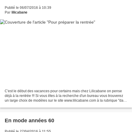
Publié le 06/07/2016 à 10:39
Par
lilicabane
C'est le début des vacances pour certains mais chez Lilicabane on pense
déjà à la rentrée !!! Si vous êtes à la recherche d'un bureau vous trouverez
un large choix de modèles sur le site www.lilicabane.com à la rubrique "dans
mon grenier" . Il sont tous...
En mode années 60
Publié le 27/04/2016 à 11:55