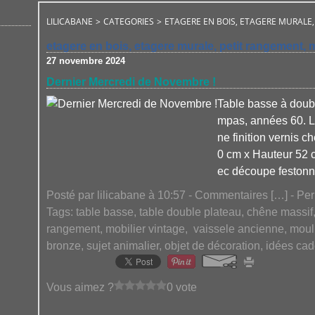
LILICABANE
>
CATEGORIES
>
ETAGERE EN BOIS, ETAGERE MURALE,
etagere en bois, etagere murale, petit rangement, m
27 novembre 2024
Dernier Mercredi de Novembre !
Table basse à doubl
mpas, années 60. L
ne finition vernis 
0 cm x Hauteur 52
ec découpe festonné
Posté par lilicabane à 10:57 -
Commentaires [
…
]
- Per
Tags:
table basse, table double plateau, chêne massif
rangement, mobilier vintage
,
vaissele ancienne, moul
bronze, sujet animalier, objet de décoration, idées ca
Vous aimez ?
0 vote