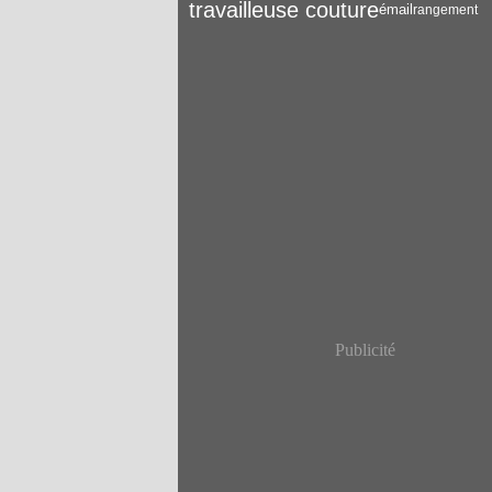
travailleuse couture
émail
rangement
Publicité