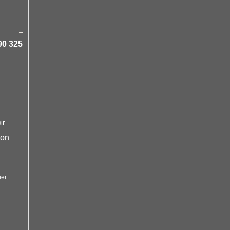
90 325
ir
ton
ier