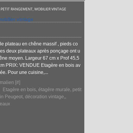
 PETIT RANGEMENT, MOBILIER VINTAGE
obilier vintage
e plateau en chêne massif , pieds co
es deux plateaux après ponçage ont u
chêne moyen. Largeur 67 cm x Prof 45,5
 cm PRIX: VENDUE Etagère en bois av
e. Pour une cuisine,...
malien [
#
]
,
Etagère en bois, étagère murale, petit
in Peugeot, décoration vintage,
,
deaux