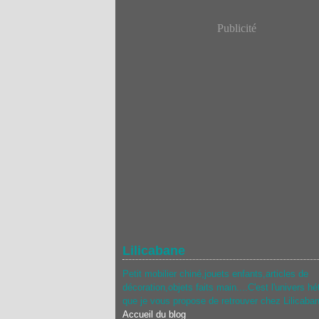
Publicité
Lilicabane
Petit mobilier chiné,jouets enfants,articles de
décoration,objets faits main....C'est l'univers hé
que je vous propose de retrouver chez Lilicaba
Accueil du blog