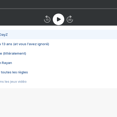
 DayZ
 a 13 ans (et vous l'avez ignoré)
e (littéralement)
im Rayan
 toutes les règles
s les jeux vidéo
us choquant de Rockstar ? - Le scandale BULLY
e plus moche de Steam
du RÊVE tourne au CAUCHEMAR