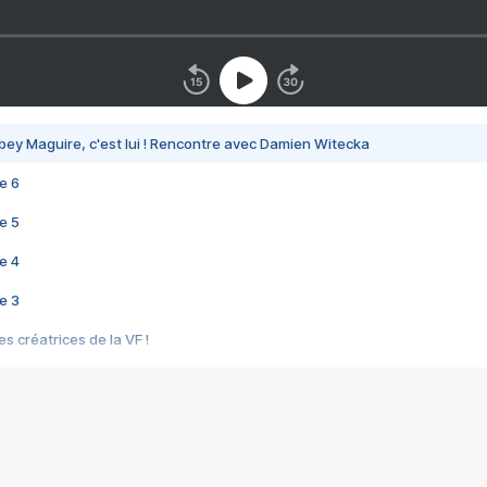
bey Maguire, c'est lui ! Rencontre avec Damien Witecka
e 6
e 5
e 4
e 3
s créatrices de la VF !
e 2
e 1
e Mektoub My Love arrive enfin ! Rencontre avec Shaïn Boumedine et Sal