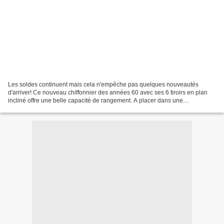
Les soldes continuent mais cela n'empêche pas quelques nouveautés
d'arriver! Ce nouveau chiffonnier des années 60 avec ses 6 tiroirs en plan
incliné offre une belle capacité de rangement. A placer dans une
chambre,une entrée ,un bureau.... Dimensions:...