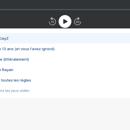
 DayZ
 a 13 ans (et vous l'avez ignoré)
e (littéralement)
im Rayan
 toutes les règles
s les jeux vidéo
us choquant de Rockstar ? - Le scandale BULLY
e plus moche de Steam
du RÊVE tourne au CAUCHEMAR