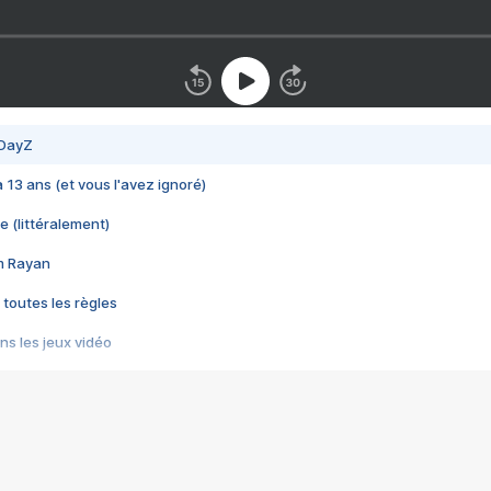
 DayZ
 a 13 ans (et vous l'avez ignoré)
e (littéralement)
im Rayan
 toutes les règles
s les jeux vidéo
us choquant de Rockstar ? - Le scandale BULLY
e plus moche de Steam
du RÊVE tourne au CAUCHEMAR