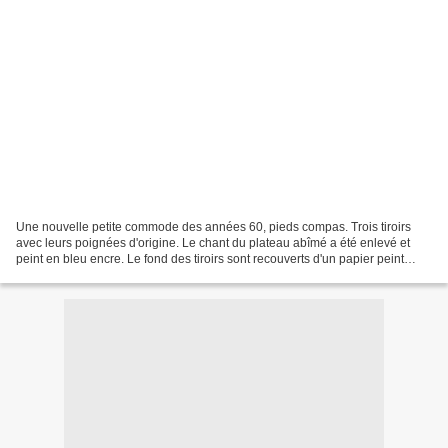
Une nouvelle petite commode des années 60, pieds compas. Trois tiroirs
avec leurs poignées d'origine. Le chant du plateau abîmé a été enlevé et
peint en bleu encre. Le fond des tiroirs sont recouverts d'un papier peint
floral bleu. Largeur 78 cm x Prof...