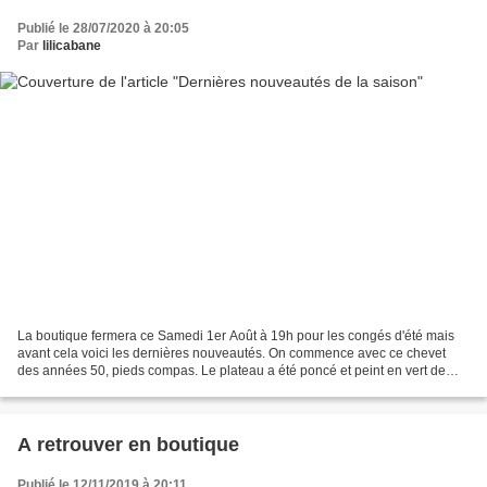
Publié le 28/07/2020 à 20:05
Par
lilicabane
La boutique fermera ce Samedi 1er Août à 19h pour les congés d'été mais
avant cela voici les dernières nouveautés. On commence avec ce chevet
des années 50, pieds compas. Le plateau a été poncé et peint en vert de
gris , finition vernis satin. Joli bouton...
A retrouver en boutique
Publié le 12/11/2019 à 20:11