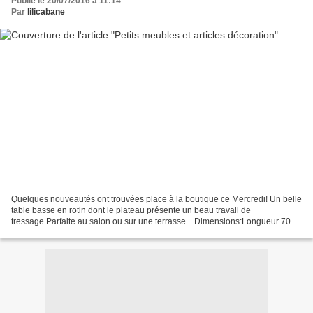
Publié le 20/07/2016 à 11:14
Par
lilicabane
Quelques nouveautés ont trouvées place à la boutique ce Mercredi! Un belle
table basse en rotin dont le plateau présente un beau travail de
tressage.Parfaite au salon ou sur une terrasse... Dimensions:Longueur 70cm
x Prof 45cm x Hauteur 42cm PRIX:VENDUE...