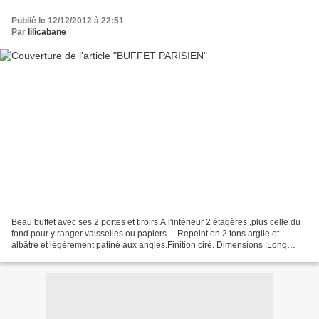
Publié le 12/12/2012 à 22:51
Par
lilicabane
Beau buffet avec ses 2 portes et tiroirs.A l'intérieur 2 étagères ,plus celle du
fond pour y ranger vaisselles ou papiers.... Repeint en 2 tons argile et
albâtre et légèrement patiné aux angles.Finition ciré. Dimensions :Long
73cm x Prof 43cm x Haut 100cm...