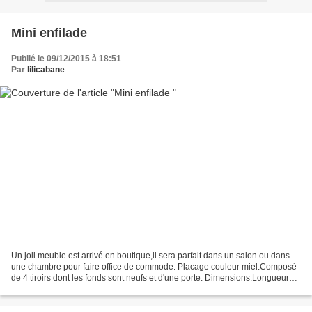
Mini enfilade
Publié le 09/12/2015 à 18:51
Par
lilicabane
Un joli meuble est arrivé en boutique,il sera parfait dans un salon ou dans
une chambre pour faire office de commode. Placage couleur miel.Composé
de 4 tiroirs dont les fonds sont neufs et d'une porte. Dimensions:Longueur
1m04 x Prof 41cm x Hauteur 87,50cm...