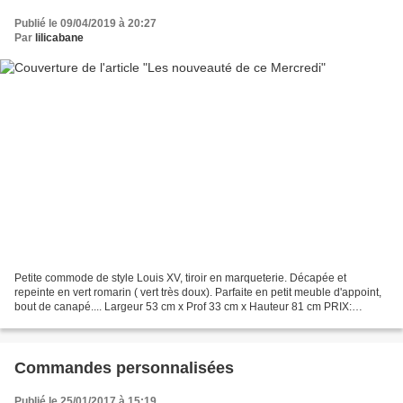
Publié le 09/04/2019 à 20:27
Par
lilicabane
Petite commode de style Louis XV, tiroir en marqueterie. Décapée et
repeinte en vert romarin ( vert très doux). Parfaite en petit meuble d'appoint,
bout de canapé.... Largeur 53 cm x Prof 33 cm x Hauteur 81 cm PRIX:
VENDUE Un nouveau buffet des années...
Commandes personnalisées
Publié le 25/01/2017 à 15:19