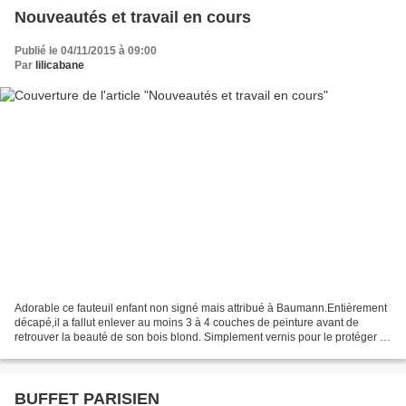
Nouveautés et travail en cours
Publié le 04/11/2015 à 09:00
Par
lilicabane
Adorable ce fauteuil enfant non signé mais attribué à Baumann.Entièrement
décapé,il a fallut enlever au moins 3 à 4 couches de peinture avant de
retrouver la beauté de son bois blond. Simplement vernis pour le protéger et
le voilà prêt pour un petit bambin....
BUFFET PARISIEN