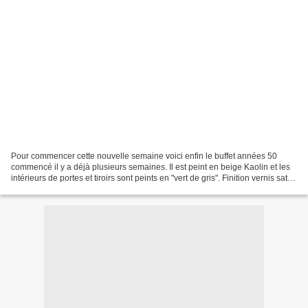
Pour commencer cette nouvelle semaine voici enfin le buffet années 50
commencé il y a déjà plusieurs semaines. Il est peint en beige Kaolin et les
intérieurs de portes et tiroirs sont peints en "vert de gris". Finition vernis satin.
Beau meuble qui trouvera...