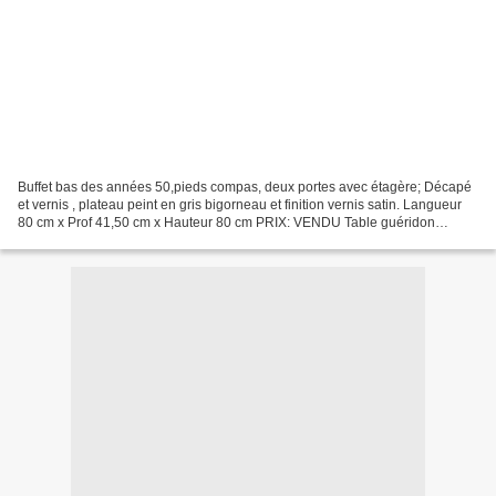
Buffet bas des années 50,pieds compas, deux portes avec étagère; Décapé
et vernis , plateau peint en gris bigorneau et finition vernis satin. Langueur
80 cm x Prof 41,50 cm x Hauteur 80 cm PRIX: VENDU Table guéridon
tripode des années 30/40 , parfaite...