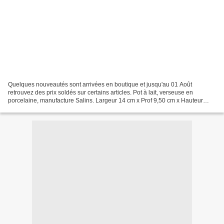
Quelques nouveautés sont arrivées en boutique et jusqu'au 01 Août
retrouvez des prix soldés sur certains articles. Pot à lait, verseuse en
porcelaine, manufacture Salins. Largeur 14 cm x Prof 9,50 cm x Hauteur
9,50 cm PRIX:VENDU Vide poche/ coupe en laiton,...