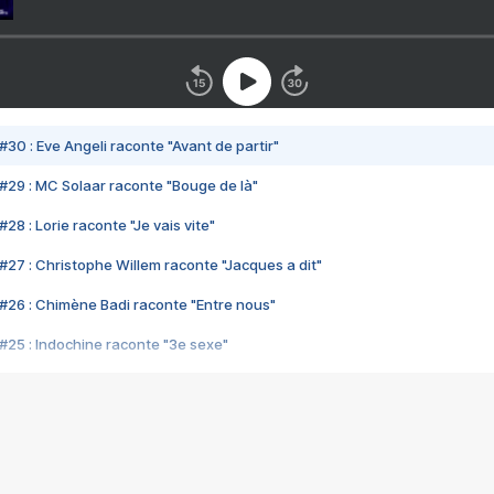
#30 : Eve Angeli raconte "Avant de partir"
#29 : MC Solaar raconte "Bouge de là"
28 : Lorie raconte "Je vais vite"
#27 : Christophe Willem raconte "Jacques a dit"
#26 : Chimène Badi raconte "Entre nous"
#25 : Indochine raconte "3e sexe"
#24 : Zaho raconte "C'est chelou"
#23 : Patrick Bruel raconte "Au café des délices"
#22 : Kyo raconte "Le chemin"